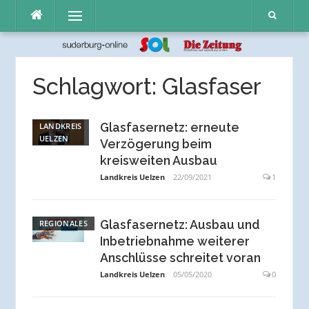
Direkt
Menü
zum
Inhalt
Schlagwort:
Glasfaser
Glasfasernetz: erneute
LANDKREIS
UELZEN
Verzögerung beim
kreisweiten Ausbau
Landkreis Uelzen
22/09/2021
1
Glasfasernetz: Ausbau und
REGIONALES
Inbetriebnahme weiterer
Anschlüsse schreitet voran
Landkreis Uelzen
05/05/2020
0