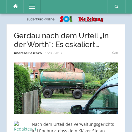
Direkt
Menü
zum
Inhalt
Gerdau nach dem Urteil „In
der Worth“: Es eskaliert…
Andreas Paschko
15/08/2013
0
Nach dem Urteil des Verwaltungsgerichts
in Lüneburg, dass dem Kläger Stefan