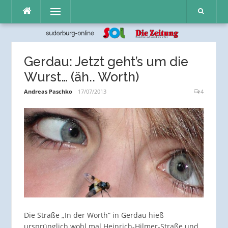
Direkt
Menü
zum
Inhalt
Gerdau: Jetzt geht’s um die
Wurst… (äh.. Worth)
Andreas Paschko
17/07/2013
4
Die Straße „In der Worth“ in Gerdau hieß
ursprünglich wohl mal Heinrich-Hilmer-Straße und