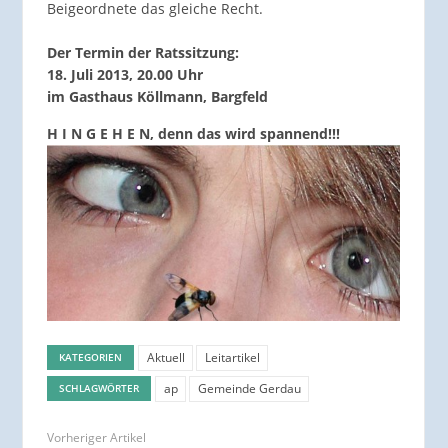
Beigeordnete das gleiche Recht.
Der Termin der Ratssitzung:
18. Juli 2013, 20.00 Uhr
im Gasthaus Köllmann, Bargfeld
H I N G E H E N, denn das wird spannend!!!
Aktuell
Leitartikel
KATEGORIEN
ap
Gemeinde Gerdau
SCHLAGWÖRTER
Vorheriger Artikel