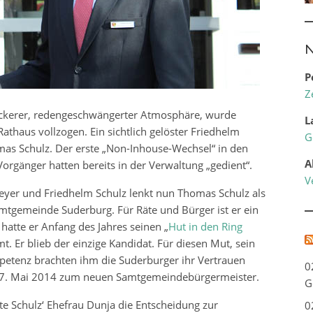
N
P
Z
 lockerer, redengeschwängerter Atmosphäre, wurde
L
athaus vollzogen. Ein sichtlich gelöster Friedhelm
G
as Schulz. Der erste „Non-Inhouse-Wechsel“ in den
A
Vorgänger hatten bereits in der Verwaltung „gedient“.
V
eyer und Friedhelm Schulz lenkt nun Thomas Schulz als
mtgemeinde Suderburg. Für Räte und Bürger ist er ein
hatte er Anfang des Jahres seinen „
Hut in den Ring
. Er blieb der einzige Kandidat. Für diesen Mut, sein
etenz brachten ihm die Suderburger ihr Vertrauen
0
. Mai 2014 zum neuen Samtgemeindebürgermeister.
G
tte Schulz‘ Ehefrau Dunja die Entscheidung zur
0