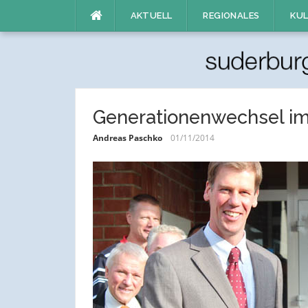
Direkt
AKTUELL
REGIONALES
KUL
zum
Inhalt
Generationenwechsel im 
Andreas Paschko
01/11/2014