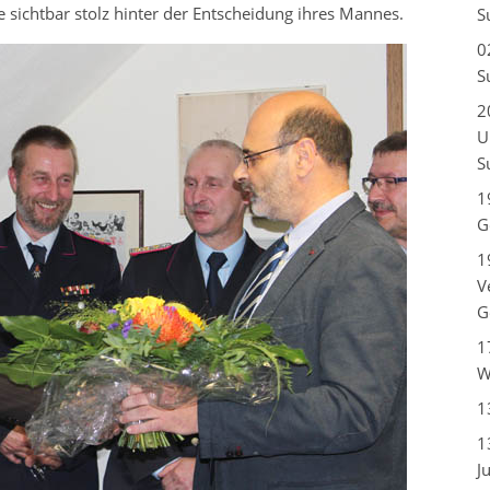
ie sichtbar stolz hinter der Entscheidung ihres Mannes.
S
0
S
2
U
S
1
G
1
V
G
1
W
1
1
J