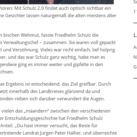
S
hören: Mit Schulz 2.0 findet auch optisch sichtbar ein
1
he Gesichter lassen naturgemäß die alten meistens älter
L
n bischen Wehmut, fasste Friedhelm Schulz die
ls Verwaltungschef – zusammen. Sie waren voll gepackt
A
 und Versöhnung. Vieles war nicht einfach, lief holprig
er, und das war Schulz ganz wichtig, habe man es
N
gendwie ging es immer weiter und gipfelte in den
G
chsen.
as Ergebnis ist entscheidend, das Ziel greifbar. Durch
tzt innerhalb des Landkreises glänzend da und
meinden reiben sich darüber verwundert die Augen.
 vielen das „mäandern“ zwischen den verschiedenen
er Entschuldungsgeschichte hat Friedhelm Schulz
 Anteil. „Du hast immer versucht, das Beste für
rtretende Landrat Jürgen Peter Hallier, und überreichte