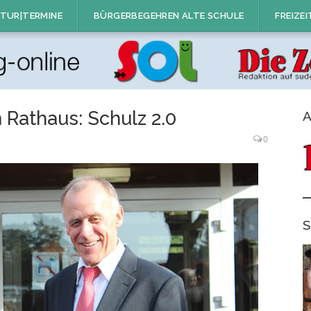
TUR|TERMINE
BÜRGERBEGEHREN ALTE SCHULE
FREIZEI
Rathaus: Schulz 2.0
A
0
S