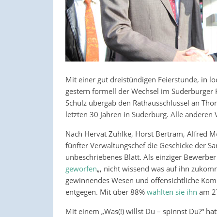
Mit einer gut dreistündigen Feierstunde, in
gestern formell der Wechsel im Suderburger R
Schulz übergab den Rathausschlüssel an Thom
letzten 30 Jahren in Suderburg. Alle anderen 
Nach Hervat Zühlke, Horst Bertram, Alfred M
fünfter Verwaltungschef die Geschicke der Sa
unbeschriebenes Blatt. Als einziger Bewerber 
geworfen
„, nicht wissend was auf ihn zukommt
gewinnendes Wesen und offensichtliche Komp
entgegen. Mit über 88%
wählten sie ihn
am 27
Mit einem „Was(!) willst Du – spinnst Du?“ ha