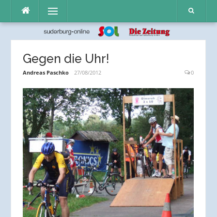
Direkt
Menü
zum
Inhalt
Gegen die Uhr!
Andreas Paschko
27/08/2012
0