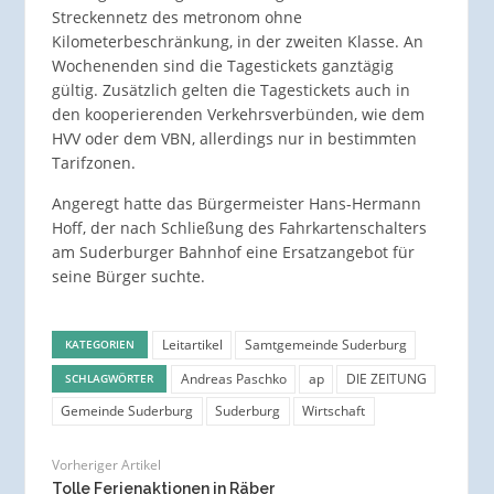
Streckennetz des metronom ohne
Kilometerbeschränkung, in der zweiten Klasse. An
Wochenenden sind die Tagestickets ganztägig
gültig. Zusätzlich gelten die Tagestickets auch in
den kooperierenden Verkehrsverbünden, wie dem
HVV oder dem VBN, allerdings nur in bestimmten
Tarifzonen.
Angeregt hatte das Bürgermeister Hans-Hermann
Hoff, der nach Schließung des Fahrkartenschalters
am Suderburger Bahnhof eine Ersatzangebot für
seine Bürger suchte.
Leitartikel
Samtgemeinde Suderburg
KATEGORIEN
Andreas Paschko
ap
DIE ZEITUNG
SCHLAGWÖRTER
Gemeinde Suderburg
Suderburg
Wirtschaft
Vorheriger Artikel
Tolle Ferienaktionen in Räber