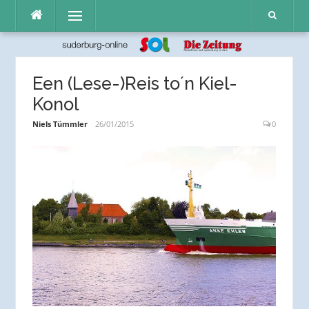
Direkt
Menü
zum
Inhalt
Een (Lese-)Reis to´n Kiel-
Konol
Niels Tümmler
26/01/2015
0