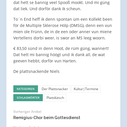
dat hett se bannig veel Spooß mookt. Und mi güng
dat liek. Und dorför dank ik scheun.
To´n End heff ik denn spontan üm een Kollekt been
för de Multiple Sklerose Hölp (DMSG), denn een vun
mien ole Frünn, de in de een oder anner vun miene
Vertellens dorbi weer, is swor an MS leeg woorn.
€ 83,50 sünd in denn Hoot, de rüm güng, wannert!
Dat hett mi bannig höögt und ik dank all, de wat
geeven hebbt, dorför vun Harten.
De plattsnackende Niels
Der Plattsnacker
Kultur|Termine
KATEGORIEN
Plattdütsch
SCHLAGWÖRTER
Vorheriger Artikel
Remigius-Chor beim Gottesdienst