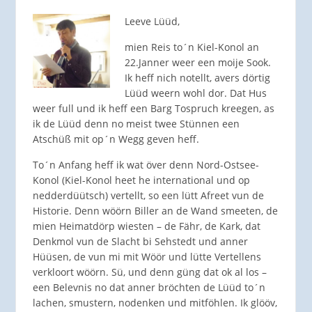
Leeve Lüüd,
mien Reis to´n Kiel-Konol an
22.Janner weer een moije Sook.
Ik heff nich notellt, avers dörtig
Lüüd weern wohl dor. Dat Hus
weer full und ik heff een Barg Tospruch kreegen, as
ik de Lüüd denn no meist twee Stünnen een
Atschüß mit op´n Wegg geven heff.
To´n Anfang heff ik wat över denn Nord-Ostsee-
Konol (Kiel-Konol heet he international und op
nedderdüütsch) vertellt, so een lütt Afreet vun de
Historie. Denn wöörn Biller an de Wand smeeten, de
mien Heimatdörp wiesten – de Fähr, de Kark, dat
Denkmol vun de Slacht bi Sehstedt und anner
Hüüsen, de vun mi mit Wöör und lütte Vertellens
verkloort wöörn. Sü, und denn güng dat ok al los –
een Belevnis no dat anner bröchten de Lüüd to´n
lachen, smustern, nodenken und mitföhlen. Ik glööv,