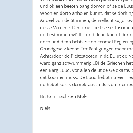
und ok een beeten bang dorvör, of se de Lüü
Woohlen dorto anholen künnt, dat se dorhingo
Andeel vun de Stimmen, de viellicht sogor öv
düsse Vereene. Denn kuschelt se sik tosomen 
mitbestimmen wüllt… und denn koomt dor noch
noch und denn hebbt se op eenmol Regierung
Grundgesetz keene Ermächtigungen mehr mö
Achterdöör de Pleitestooten in de EU ut de N
ward ganz schwummerig…Bi de Griechen hett d
een Barg Lüüd, vör allen de ut de Geldkaste,
dat koomen müss. De Lüüd hebbt nu een Tie
nu hebbt se sik demokratisch dorvun friemo
Bit to´n nächsten Mol-
Niels