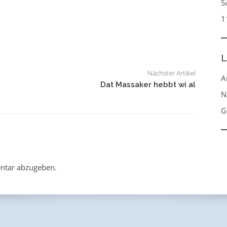
S
1
L
Nächster Artikel
A
Dat Massaker hebbt wi al
N
G
ntar abzugeben.