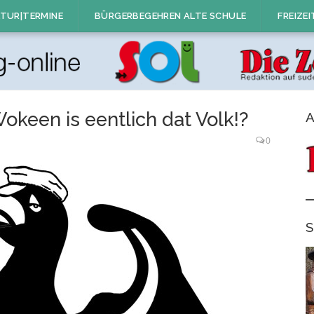
TUR|TERMINE
BÜRGERBEGEHREN ALTE SCHULE
FREIZEI
Wokeen is eentlich dat Volk!?
A
0
S