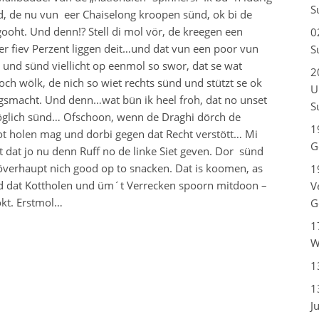
S
d, de nu vun eer Chaiselong kroopen sünd, ok bi de
oht. Und denn!? Stell di mol vör, de kreegen een
0
er fiev Perzent liggen deit…und dat vun een poor vun
S
und sünd viellicht op eenmol so swor, dat se wat
2
 wölk, de nich so wiet rechts sünd und stützt se ok
U
smacht. Und denn…wat bün ik heel froh, dat no unset
S
glich sünd… Ofschoon, wenn de Draghi dörch de
1
ot holen mag und dorbi gegen dat Recht verstött… Mi
G
at jo nu denn Ruff no de linke Siet geven. Dor sünd
 överhaupt nich good op to snacken. Dat is koomen, as
1
d dat Kottholen und üm´t Verrecken spoorn mitdoon –
V
okt. Erstmol…
G
1
W
1
1
J