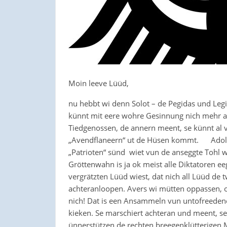
Moin leeve Lüüd,
nu hebbt wi denn Solot – de Pegidas und Leg
künnt mit eere wohre Gesinnung nich mehr ac
Tiedgenossen, de annern meent, se künnt al 
„Avendflaneern“ ut de Hüsen kommt. Adolf 
„Patrioten“ sünd wiet vun de anseggte Tohl
Gröttenwahn is ja ok meist alle Diktatoren 
vergrätzten Lüüd wiest, dat nich all Lüüd de 
achteranloopen. Avers wi mütten oppassen, ok
nich! Dat is een Ansammeln vun untofreedene
kieken. Se marschiert achteran und meent, 
ünnerstützen de rechten breegenklütterigen M