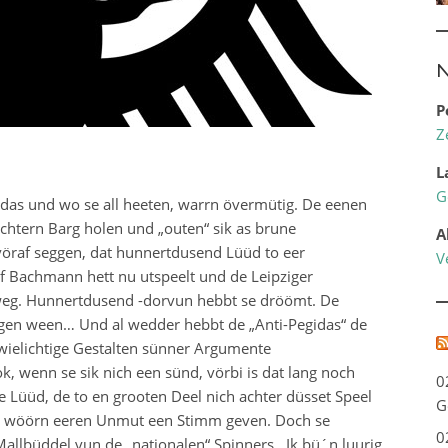
N
P
Z
L
G
idas und wo se all heeten, warrn övermütig. De eenen
htern Barg holen und „outen“ sik as brune
A
vöraf seggen, dat hunnertdusend Lüüd to eer
V
Bachmann hett nu utspeelt und de Leipziger
 weg. Hunnertdusend -dorvun hebbt se dröömt. De
eegen ween… Und al wedder hebbt de „Anti-Pegidas“ de
twielichtige Gestalten sünner Argumente
, wenn se sik nich een sünd, vörbi is dat lang noch
0
 Lüüd, de to en grooten Deel nich achter düsset Speel
G
se wöörn eeren Unmut een Stimm geven. Doch se
0
allbüddel vun de „nationalen“ Spinners. Ik bü´n luurig