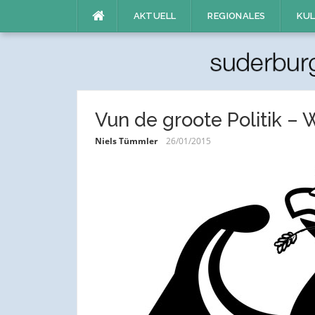
Direkt
AKTUELL
REGIONALES
KUL
zum
Inhalt
Vun de groote Politik – 
Niels Tümmler
26/01/2015