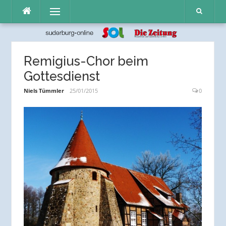
Direkt
Menü
zum
Inhalt
Remigius-Chor beim
Gottesdienst
Niels Tümmler
25/01/2015
0