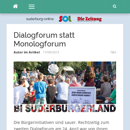
Direkt
Menü
zum
Inhalt
Dialogforum statt
Monologforum
Autor im Artikel
17/04/2015
0
Die Bürgerinitiativen sind sauer. Rechtzeitig zum
zweiten Dialogforum am 24. April war von ihnen