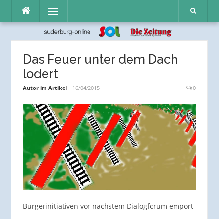
Direkt
Menü
zum
Inhalt
Das Feuer unter dem Dach
lodert
Autor im Artikel
16/04/2015
0
Bürgerinitiativen vor nächstem Dialogforum empört