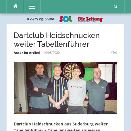
Direkt
Menü
zum
Inhalt
Dartclub Heidschnucken
weiter Tabellenführer
Autor im Artikel
14/03/2020
0
Dartclub Heidschnucken aus Suderburg weiter
Tabellenführer – Tabellenzweiten souverän