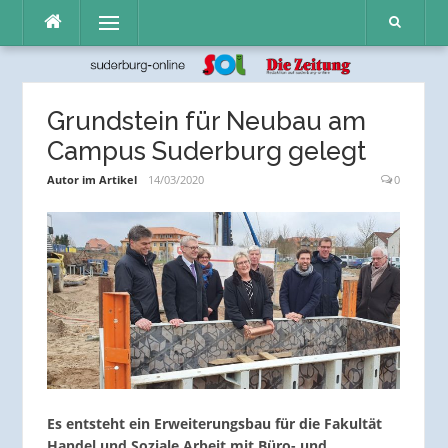
Direkt
Menü
zum
Inhalt
Grundstein für Neubau am
Campus Suderburg gelegt
Autor im Artikel
14/03/2020
0
Es entsteht ein Erweiterungsbau für die Fakultät
Handel und Soziale Arbeit mit Büro- und