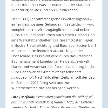
der Fakultät Bau-Wasser-Boden hat der Standort
Suderburg heute rund 1500 Studierende.
Der 1130 Quadratmeter große Erweiterungsbau –
ein eingeschossiges Gebäude mit Satteldach – wird
komplett barrierefrei zugänglich sein und neben
Büro- und Seminarräumen auch einen Hörsaal und
eine Werkstatt enthalten. Die Gesamtkosten liegen
inklusive Ersteinrichtung und Baunebenkosten bei 4
Millionen Euro; finanziert aus Rücklagen der
Hochschule. Das Projekt wird durch das Staatliche
Baumanagement Lüneburger Heide abgewickelt.
Planer und verantwortlich für die Gestaltung ist das
Büro Hannover der Architektengesellschaft
„gruppeomp“. Nach aktuellem Zeitplan soll der Bau
im Sommer 2021 fertig sein und zum
Wintersemester 2021/22 bezogen werden.
Foto (Ostfalia):
Versenkten gemeinsam die Zeitkapsel
(von links nach rechts): Jörg Hillmer, MdL, der Uelzener
Landrat Dr. Heiko Blume, Ulrike Herda vom Staatlichen