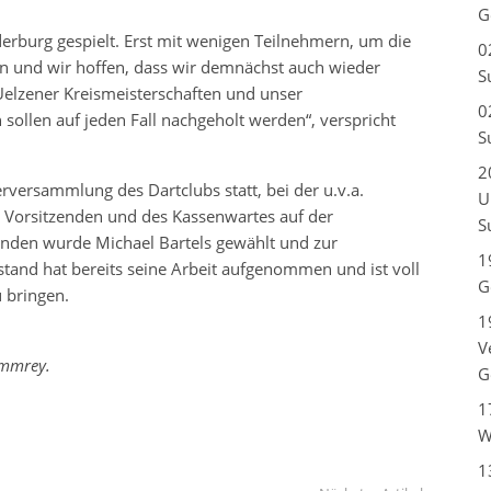
G
erburg gespielt. Erst mit wenigen Teilnehmern, um die
0
n und wir hoffen, dass wir demnächst auch wieder
S
Uelzener Kreismeisterschaften und unser
0
sollen auf jeden Fall nachgeholt werden“, verspricht
S
2
rversammlung des Dartclubs statt, bei der u.v.a.
U
 Vorsitzenden und des Kassenwartes auf der
S
nden wurde Michael Bartels gewählt und zur
1
tand hat bereits seine Arbeit aufgenommen und ist voll
G
 bringen.
1
V
ammrey.
G
1
W
1