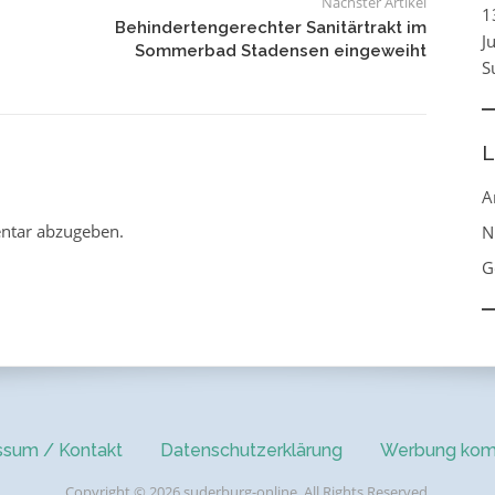
Nächster Artikel
1
Behindertengerechter Sanitärtrakt im
J
Sommerbad Stadensen eingeweiht
S
L
A
ntar abzugeben.
N
G
ssum / Kontakt
Datenschutzerklärung
Werbung kom
Copyright © 2026 suderburg-online. All Rights Reserved.