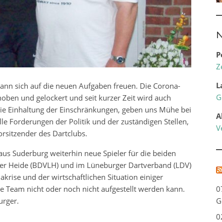
N
P
Z
L
nn sich auf die neuen Aufgaben freuen. Die Corona-
G
en und gelockert und seit kurzer Zeit wird auch
 die Einhaltung der Einschränkungen, geben uns Mühe bei
A
e Forderungen der Politik und der zuständigen Stellen,
V
orsitzender des Dartclubs.
us Suderburg weiterhin neue Spieler für die beiden
er Heide (BDVLH) und im Lüneburger Dartverband (LDV)
akrise und der wirtschaftlichen Situation einiger
tte Team nicht oder noch nicht aufgestellt werden kann.
0
urger.
G
0