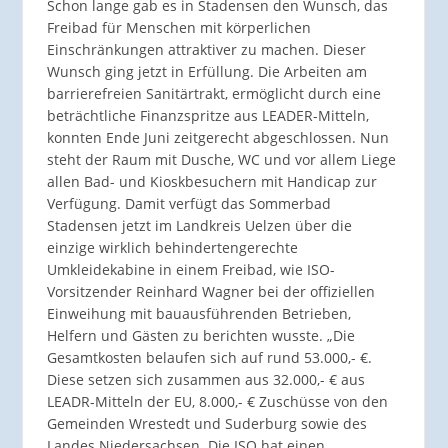
Schon lange gab es in Stadensen den Wunsch, das
Freibad für Menschen mit körperlichen
Einschränkungen attraktiver zu machen. Dieser
Wunsch ging jetzt in Erfüllung. Die Arbeiten am
barrierefreien Sanitärtrakt, ermöglicht durch eine
beträchtliche Finanzspritze aus LEADER-Mitteln,
konnten Ende Juni zeitgerecht abgeschlossen. Nun
steht der Raum mit Dusche, WC und vor allem Liege
allen Bad- und Kioskbesuchern mit Handicap zur
Verfügung. Damit verfügt das Sommerbad
Stadensen jetzt im Landkreis Uelzen über die
einzige wirklich behindertengerechte
Umkleidekabine in einem Freibad, wie ISO-
Vorsitzender Reinhard Wagner bei der offiziellen
Einweihung mit bauausführenden Betrieben,
Helfern und Gästen zu berichten wusste. „Die
Gesamtkosten belaufen sich auf rund 53.000,- €.
Diese setzen sich zusammen aus 32.000,- € aus
LEADR-Mitteln der EU, 8.000,- € Zuschüsse von den
Gemeinden Wrestedt und Suderburg sowie des
Landes Niedersachsen. Die ISO hat einen