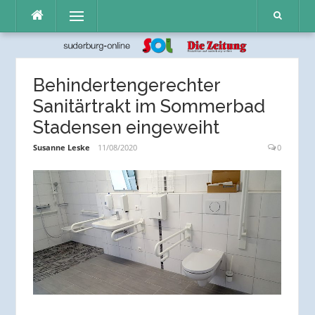
Direkt
Menü
zum
Inhalt
Behindertengerechter
Sanitärtrakt im Sommerbad
Stadensen eingeweiht
Susanne Leske
11/08/2020
0