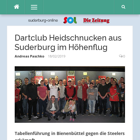
Direkt
Menü
zum
Inhalt
Dartclub Heidschnucken aus
Suderburg im Höhenflug
Andreas Paschko
18/02/2019
0
Tabellenführung in Bienenbüttel gegen die Steelers