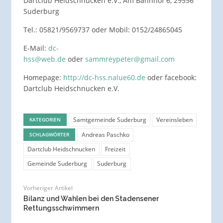
Dartclub Heidschnucken e.V., Am Bahnhof 6, 29556
Suderburg
Tel.: 05821/9569737 oder Mobil: 0152/24865045
E-Mail:
dc-
hss@web.de
oder
sammreypeter@gmail.com
Homepage:
http://dc-hss.nalue60.de
oder facebook:
Dartclub Heidschnucken e.V.
Samtgemeinde Suderburg
Vereinsleben
KATEGORIEN
Andreas Paschko
SCHLAGWÖRTER
Dartclub Heidschnucken
Freizeit
Gemeinde Suderburg
Suderburg
Vorheriger Artikel
Bilanz und Wahlen bei den Stadensener
Rettungsschwimmern