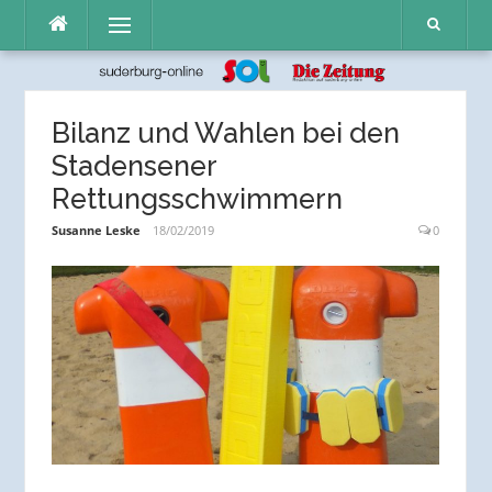
Direkt
Menü
zum
Inhalt
Bilanz und Wahlen bei den
Stadensener
Rettungsschwimmern
Susanne Leske
18/02/2019
0