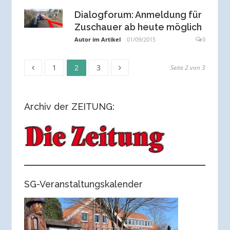
Dialogforum: Anmeldung für
Zuschauer ab heute möglich
Autor im Artikel
01/09/2015
0
Seite
Seite
Seite
Seitennummerierung
1
2
3
Seite 2 von 3
der
Archiv der ZEITUNG:
Beiträge
SG-Veranstaltungskalender