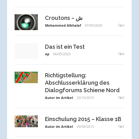
Croutons – ش
Mohammed Alkhalaf
07/05/2020
0
Das ist ein Test
ap
06/05/2020
0
Richtigstellung:
Abschlusserklärung des
Dialogforums Schiene Nord
Autor im Artikel
23/10/2015
0
Einschulung 2015 – Klasse 1B
Autor im Artikel
26/09/2015
0