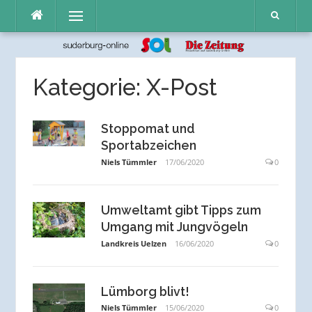
Direkt
Menü
zum
Inhalt
Kategorie:
X-Post
Stoppomat und
Sportabzeichen
Niels Tümmler
17/06/2020
0
Umweltamt gibt Tipps zum
Umgang mit Jungvögeln
Landkreis Uelzen
16/06/2020
0
Lümborg blivt!
Niels Tümmler
15/06/2020
0