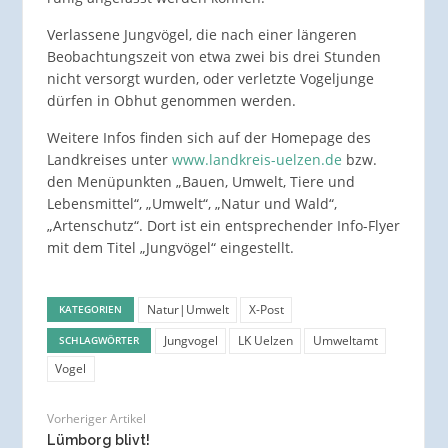
Verlassene Jungvögel, die nach einer längeren
Beobachtungszeit von etwa zwei bis drei Stunden
nicht versorgt wurden, oder verletzte Vogeljunge
dürfen in Obhut genommen werden.
Weitere Infos finden sich auf der Homepage des
Landkreises unter
www.landkreis-uelzen.de
bzw.
den Menüpunkten „Bauen, Umwelt, Tiere und
Lebensmittel“, „Umwelt“, „Natur und Wald“,
„Artenschutz“. Dort ist ein entsprechender Info-Flyer
mit dem Titel „Jungvögel“ eingestellt.
Natur|Umwelt
X-Post
KATEGORIEN
Jungvogel
LK Uelzen
Umweltamt
SCHLAGWÖRTER
Vogel
Vorheriger Artikel
Lümborg blivt!