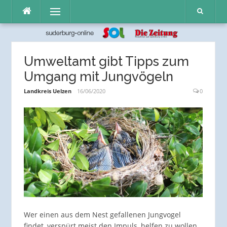
Direkt
Menü
zum
Inhalt
Umweltamt gibt Tipps zum
Umgang mit Jungvögeln
Landkreis Uelzen
16/06/2020
0
Wer einen aus dem Nest gefallenen Jungvogel
findet, verspürt meist den Impuls, helfen zu wollen.