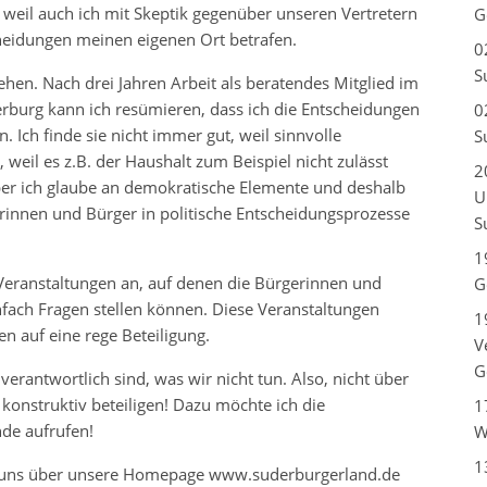
 weil auch ich mit Skeptik gegenüber unseren Vertretern
G
heidungen meinen eigenen Ort betrafen.
0
S
ehen. Nach drei Jahren Arbeit als beratendes Mitglied im
urg kann ich resümieren, dass ich die Entscheidungen
0
 Ich finde sie nicht immer gut, weil sinnvolle
S
il es z.B. der Haushalt zum Beispiel nicht zulässt
2
Aber ich glaube an demokratische Elemente und deshalb
U
gerinnen und Bürger in politische Entscheidungsprozesse
S
1
 Veranstaltungen an, auf denen die Bürgerinnen und
G
fach Fragen stellen können. Diese Veranstaltungen
1
n auf eine rege Beteiligung.
V
G
verantwortlich sind, was wir nicht tun. Also, nicht über
 konstruktiv beteiligen! Dazu möchte ich die
1
de aufrufen!
W
1
n uns über unsere Homepage www.suderburgerland.de