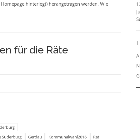
er Homepage hinterlegt) herangetragen werden. Wie
1
J
S
L
en für die Räte
A
N
G
derburg
 Suderburg
Gerdau
Kommunalwahl2016
Rat