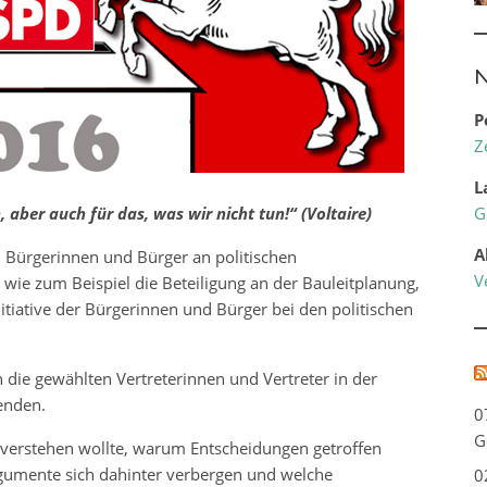
N
P
Z
L
, aber auch für das, was wir nicht tun!“ (Voltaire)
G
A
n, Bürgerinnen und Bürger an politischen
V
 wie zum Beispiel die Beteiligung an der Bauleitplanung,
nitiative der Bürgerinnen und Bürger bei den politischen
n die gewählten Vertreterinnen und Vertreter in der
enden.
0
G
ich verstehen wollte, warum Entscheidungen getroffen
gumente sich dahinter verbergen und welche
0