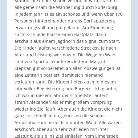
Stunde, die in der Schule verbracht wird, starten
alle gemeinsam die Wanderung durch Suderburg.
In jedem Jahr ist es ein schönes Bild, wenn über 170
Personen hintereinander durchs Dorf spazieren,
erwartungsvoll und gut gelaunt. Am Elmenstieg
sucht sich jede Klasse einen Rastplatz, dann
erschallt aus einem Jagdhorn das Signal zum Start.
Die Kinder laufen verschiedene Strecken, je nach
Alter und Leistungsvermögen. Die Wege im Wald
sind von Sportfachkonferenzleiterin Margrit
Stephan gut vorbereitet, an allen Abzweigungen ist
eine Lehrerin postiert, damit sich niemand
verlaufen kann. Die Kinder liefen auch in diesem
Jahr voller Begeisterung und Ehrgeiz. „Ich glaube,
ich war in diesem Jahr der schnellste Läufer!“,
strahlt Alexander, als er mit großem Vorsprung
wieder ins Ziel läuft. Aber auch die Kinder, die nicht
ganz so schnell liefen, genossen die schöne
Atmosphäre im herbstlich bunten Wald. Alle waren
erschöpft, aber auch sehr zufrieden mit ihrer
Leistung, als sie ins Ziel einliefen. Vom Elmenstieg