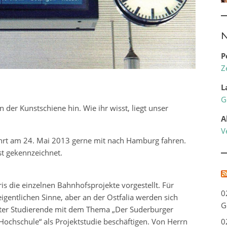
N
P
Z
L
G
n der Kunstschiene hin. Wie ihr wisst, liegt unser
A
V
fahrt am 24. Mai 2013 gerne mit nach Hamburg fahren.
st gekennzeichnet.
s die einzelnen Bahnhofsprojekte vorgestellt. Für
0
igentlichen Sinne, aber an der Ostfalia werden sich
G
er Studierende mit dem Thema „Der Suderburger
ochschule“ als Projektstudie beschäftigen. Von Herrn
0