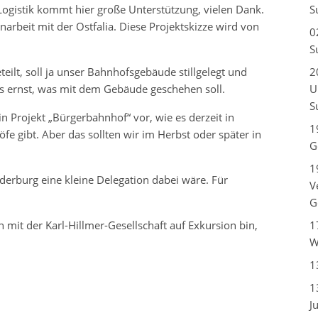
ogistik kommt hier große Unterstützung, vielen Dank.
S
arbeit mit der Ostfalia. Diese Projektskizze wird von
0
S
eteilt, soll ja unser Bahnhofsgebäude stillgelegt und
2
s ernst, was mit dem Gebäude geschehen soll.
U
S
n Projekt „Bürgerbahnhof“ vor, wie es derzeit in
1
e gibt. Aber das sollten wir im Herbst oder später in
G
1
erburg eine kleine Delegation dabei wäre. Für
V
G
ch mit der Karl-Hillmer-Gesellschaft auf Exkursion bin,
1
W
1
1
J