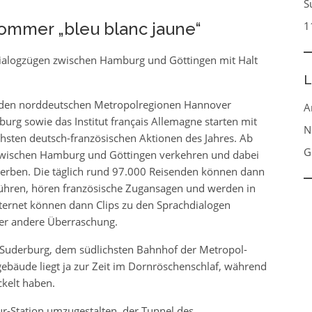
S
ommer „bleu blanc jaune“
1
ialogzügen zwischen Hamburg und Göttingen mit Halt
L
eiden norddeutschen Metropolregionen Hannover
A
g sowie das Institut français Allemagne starten mit
N
hsten deutsch-französischen Aktionen des Jahres. Ab
G
zwischen Hamburg und Göttingen verkehren und dabei
werben. Die täglich rund 97.000 Reisenden können dann
führen, hören französische Zugansagen und werden in
nternet können dann Clips zu den Sprachdialogen
er andere Überraschung.
n Suderburg, dem südlichsten Bahnhof der Metropol-
bäude liegt ja zur Zeit im Dornröschenschlaf, während
kelt haben.
r-Station umzugestalten, der Tunnel des