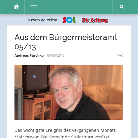
Direkt
Menü
zum
Inhalt
Aus dem Bürgermeisteramt
05/13
Andreas Paschko
06/06/2013
0
Das wichtigste Ereignis des vergangenen Monats
Mai vorweg: Die Gemeinde Suderburg verfügt