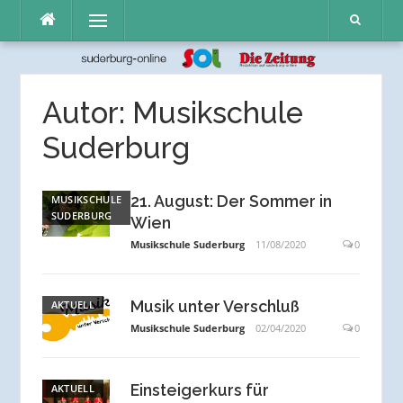
Direkt
Menü
zum
Inhalt
Autor:
Musikschule
Suderburg
21. August: Der Sommer in
MUSIKSCHULE
SUDERBURG
Wien
Musikschule Suderburg
11/08/2020
0
Musik unter Verschluß
AKTUELL
Musikschule Suderburg
02/04/2020
0
Einsteigerkurs für
AKTUELL