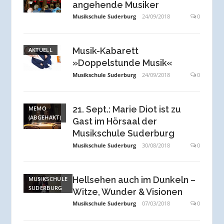
angehende Musiker
Musikschule Suderburg
24/09/2018
0
Musik-Kabarett
AKTUELL
»Doppelstunde Musik«
Musikschule Suderburg
24/09/2018
0
21. Sept.: Marie Diot ist zu
MEMO
(ABGEHAKT)
Gast im Hörsaal der
Musikschule Suderburg
Musikschule Suderburg
30/08/2018
0
Hellsehen auch im Dunkeln –
MUSIKSCHULE
SUDERBURG
Witze, Wunder & Visionen
Musikschule Suderburg
07/03/2018
0