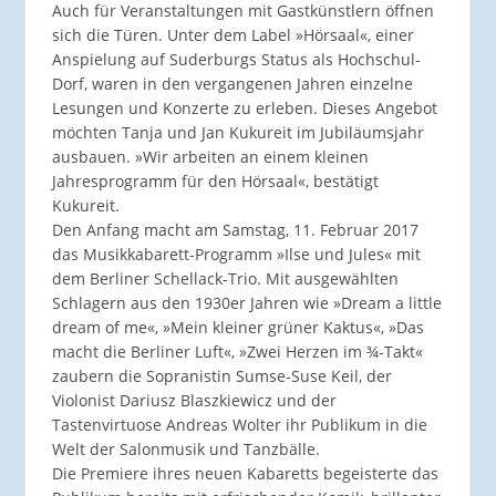
Auch für Veranstaltungen mit Gastkünstlern öffnen
sich die Türen. Unter dem Label »Hörsaal«, einer
Anspielung auf Suderburgs Status als Hochschul-
Dorf, waren in den vergangenen Jahren einzelne
Lesungen und Konzerte zu erleben. Dieses Angebot
möchten Tanja und Jan Kukureit im Jubiläumsjahr
ausbauen. »Wir arbeiten an einem kleinen
Jahresprogramm für den Hörsaal«, bestätigt
Kukureit.
Den Anfang macht am Samstag, 11. Februar 2017
das Musikkabarett-Programm »Ilse und Jules« mit
dem Berliner Schellack-Trio. Mit ausgewählten
Schlagern aus den 1930er Jahren wie »Dream a little
dream of me«, »Mein kleiner grüner Kaktus«, »Das
macht die Berliner Luft«, »Zwei Herzen im ¾-Takt«
zaubern die Sopranistin Sumse-Suse Keil, der
Violonist Dariusz Blaszkiewicz und der
Tastenvirtuose Andreas Wolter ihr Publikum in die
Welt der Salonmusik und Tanzbälle.
Die Premiere ihres neuen Kabaretts begeisterte das