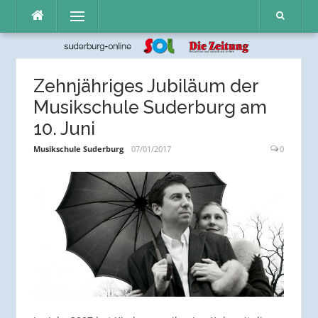
Direkt
Menü
zum
Inhalt
Zehnjähriges Jubiläum der
Musikschule Suderburg am
10. Juni
Musikschule Suderburg
07/01/2017
0