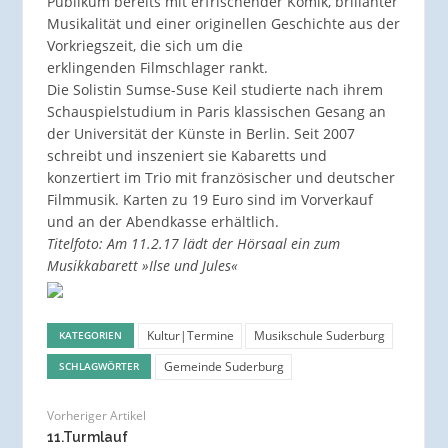
Publikum bereits mit erfrischender Komik, brillanter
Musikalität und einer originellen Geschichte aus der
Vorkriegszeit, die sich um die
erklingenden Filmschlager rankt.
Die Solistin Sumse-Suse Keil studierte nach ihrem
Schauspielstudium in Paris klassischen Gesang an
der Universität der Künste in Berlin. Seit 2007
schreibt und inszeniert sie Kabaretts und
konzertiert im Trio mit französischer und deutscher
Filmmusik. Karten zu 19 Euro sind im Vorverkauf
und an der Abendkasse erhältlich.
Titelfoto: Am 11.2.17 lädt der Hörsaal ein zum
Musikkabarett »Ilse und Jules«
Kultur|Termine
Musikschule Suderburg
KATEGORIEN
Gemeinde Suderburg
SCHLAGWÖRTER
Vorheriger Artikel
11.Turmlauf