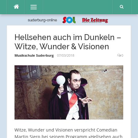
Direkt
Menü
zum
Inhalt
Hellsehen auch im Dunkeln –
Witze, Wunder & Visionen
Musikschule Suderburg
07/03/2018
0
Witze, Wunder und Visionen verspricht Comedian
Martin Sierp bei seinem Programm »Hellsehen auch