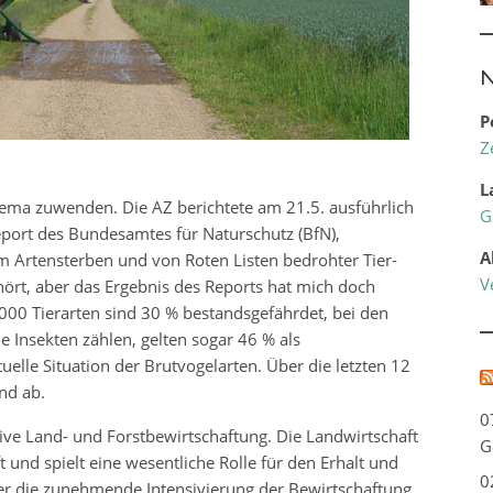
N
P
Z
L
hema zuwenden. Die AZ berichtete am 21.5. ausführlich
G
port des Bundesamtes für Naturschutz (BfN),
A
m Artensterben und von Roten Listen bedrohter Tier-
V
hört, aber das Ergebnis des Reports hat mich doch
.000 Tierarten sind 30 % bestandsgefährdet, bei den
e Insekten zählen, gelten sogar 46 % als
elle Situation der Brutvogelarten. Über die letzten 12
nd ab.
0
ive Land- und Forstbewirtschaftung. Die Landwirtschaft
G
t und spielt eine wesentliche Rolle für den Erhalt und
0
ber die zunehmende Intensivierung der Bewirtschaftung