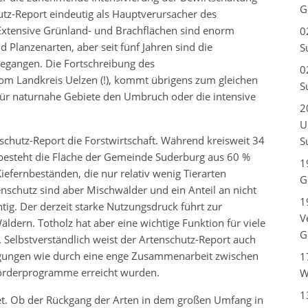
G
tz-Report eindeutig als Hauptverursacher des
 Extensive Grünland- und Brachflächen sind enorm
0
d Planzenarten, aber seit fünf Jahren sind die
S
egangen. Die Fortschreibung des
0
om Landkreis Uelzen (!), kommt übrigens zum gleichen
S
 für naturnahe Gebiete den Umbruch oder die intensive
2
U
schutz-Report die Forstwirtschaft. Während kreisweit 34
S
 besteht die Fläche der Gemeinde Suderburg aus 60 %
1
efernbeständen, die nur relativ wenig Tierarten
G
nschutz sind aber Mischwälder und ein Anteil an nicht
1
ig. Der derzeit starke Nutzungsdruck führt zur
V
ern. Totholz hat aber eine wichtige Funktion für viele
G
. Selbstverständlich weist der Artenschutz-Report auch
engungen wie durch eine enge Zusammenarbeit zwischen
1
Förderprogramme erreicht wurden.
W
1
et. Ob der Rückgang der Arten in dem großen Umfang in