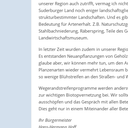
unserer Region auch zutrifft, vermag ich nich
Suderburger Land noch eniger landschaftsglie
strukturbestimmter Landschaften. Und es gibt
Bedeutung für Artenerhalt. Z.B. Naturschutz
Stahlbachniederung, Räberspring, Teile des 
Landwirtschaftsmuseum.
In letzter Zeit wurden zudem in unserer Regi
Es entstanden Neuanpflanzungen von Gehölze
glaube aber, wir können mehr tun, um den Ar
Planzenarten wieder vermehrt Lebensraum bi
so wenige Blühstreifen an den Straßen- und
Wegerandstreifenprogramme werden anderswo 
zur wichtigen Biotopvernetzung bei. Wir soll
ausschöpfen und das Gespräch mit allen Betei
Dies geht nur in einem Miteinander aller Betei
Ihr Bürgermeister
Hans-Hermann Hoff.