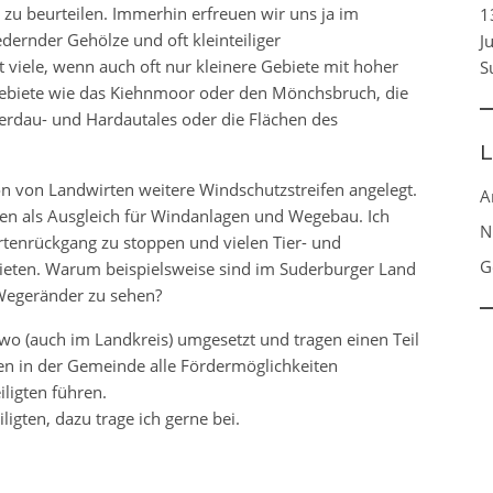
t zu beurteilen. Immerhin erfreuen wir uns ja im
1
dernder Gehölze und oft kleinteiliger
J
 viele, wenn auch oft nur kleinere Gebiete mit hoher
S
gebiete wie das Kiehnmoor oder den Mönchsbruch, die
Gerdau- und Hardautales oder die Flächen des
L
on von Landwirten weitere Windschutzstreifen angelegt.
A
n als Ausgleich für Windanlagen und Wegebau. Ich
N
tenrückgang zu stoppen und vielen Tier- und
G
eten. Warum beispielsweise sind im Suderburger Land
 Wegeränder zu sehen?
(auch im Landkreis) umgesetzt und tragen einen Teil
ten in der Gemeinde alle Fördermöglichkeiten
ligten führen.
ligten, dazu trage ich gerne bei.