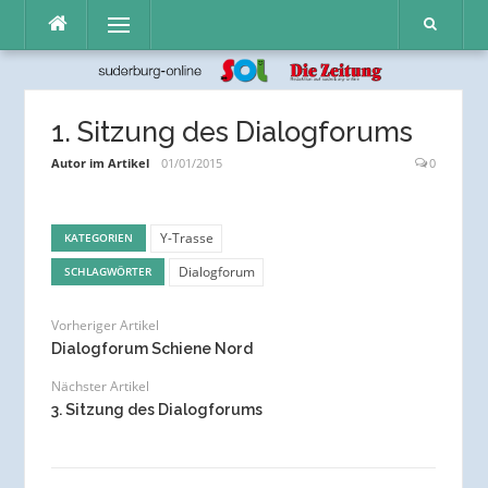
Direkt
Menü
zum
Inhalt
1. Sitzung des Dialogforums
Autor im Artikel
01/01/2015
0
Y-Trasse
KATEGORIEN
Dialogforum
SCHLAGWÖRTER
Vorheriger Artikel
Dialogforum Schiene Nord
Nächster Artikel
3. Sitzung des Dialogforums