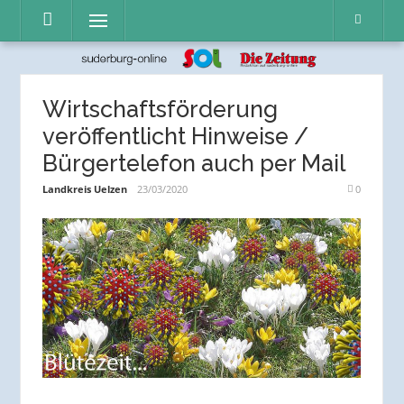
Direkt
Menü
zum
Inhalt
Wirtschaftsförderung
veröffentlicht Hinweise /
Bürgertelefon auch per Mail
Landkreis Uelzen
23/03/2020
0