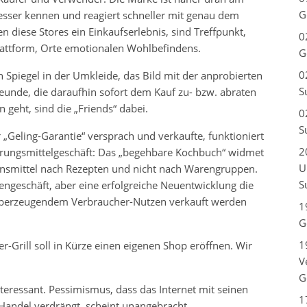
G
ser kennen und reagiert schneller mit genau dem
 diese Stores ein Einkaufserlebnis, sind Treffpunkt,
0
attform, Orte emotionalen Wohlbefindens.
G
0
in Spiegel in der Umkleide, das Bild mit der anprobierten
S
eunde, die daraufhin sofort dem Kauf zu- bzw. abraten
geht, sind die „Friends“ dabei.
0
S
Geling-Garantie“ versprach und verkaufte, funktioniert
2
rungsmittelgeschäft: Das „begehbare Kochbuch“ widmet
U
ensmittel nach Rezepten und nicht nach Warengruppen.
S
geschäft, aber eine erfolgreiche Neuentwicklung die
t überzeugendem Verbraucher-Nutzen verkauft werden
1
G
1
r-Grill soll in Kürze einen eigenen Shop eröffnen. Wir
V
G
teressant. Pessimismus, dass das Internet mit seinen
1
Handel verdrängt, scheint unangebracht.