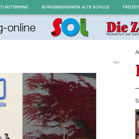
TUR|TERMINE
BÜRGERBEGEHREN ALTE SCHULE
FREIZEI
A
0
S