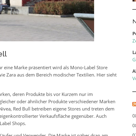
N
P
Z
L
ll
G
ur eine Marke präsentiert wird als Mono-Label Store
A
e Zara aus dem Bereich modischer Textilien. Hier sieht
V
rken, deren Produkte bis vor Kurzem nur im
l gleicher oder ähnlicher Produkte verschiedener Marken
 Nivea, Red Bull betreiben eigene Stores und treten dem
0
igenkontrollierter Verkaufsfläche gegenüber. Auch
-Label Shops.
0
0
e Käufer und Verwender. Die Marke ist näher dran am