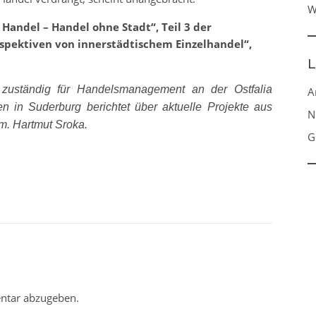
W
Handel – Handel ohne Stadt“, Teil 3 der
rspektiven von innerstädtischem Einzelhandel“,
L
zuständig für Handelsmanagement an der Ostfalia
A
 in Suderburg berichtet über aktuelle Projekte aus
N
fm. Hartmut Sroka.
G
ntar abzugeben.