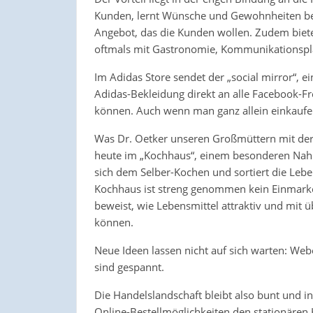
Kunden, lernt Wünsche und Gewohnheiten bes
Angebot, das die Kunden wollen. Zudem bieten
oftmals mit Gastronomie, Kommunikationspl
Im Adidas Store sendet der „social mirror“, e
Adidas-Bekleidung direkt an alle Facebook-Fr
können. Auch wenn man ganz allein einkaufen 
Was Dr. Oetker unseren Großmüttern mit der „
heute im „Kochhaus“, einem besonderen Nah
sich dem Selber-Kochen und sortiert die Leb
Kochhaus ist streng genommen kein Einmarken
beweist, wie Lebensmittel attraktiv und mi
können.
Neue Ideen lassen nicht auf sich warten: Webe
sind gespannt.
Die Handelslandschaft bleibt also bunt und in
Online-Bestellmöglichkeiten den stationären 