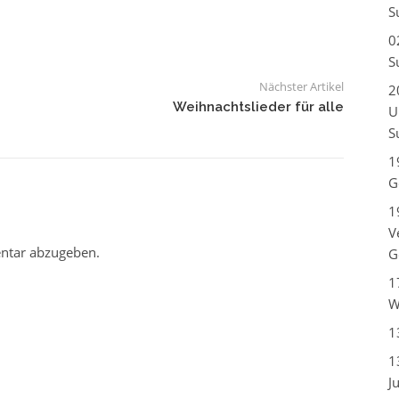
S
0
S
Nächster Artikel
2
Weihnachtslieder für alle
U
S
1
G
1
V
ntar abzugeben.
G
1
W
1
1
J