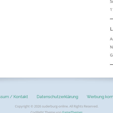
S
1
L
A
N
G
ssum / Kontakt
Datenschutzerklärung
Werbung kom
Copyright © 2026 suderburg-online. All Rights Reserved.
Codilight Theme von
FameThemes