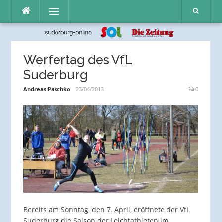
Direkt
Menü
zum
Inhalt
Werfertag des VfL
Suderburg
Andreas Paschko
23/04/2013
0
Bereits am Sonntag, den 7. April, eröffnete der VfL
Suderburg die Saison der Leichtathleten im