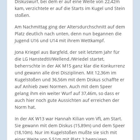
Diskuswurf, bei dem er auf eine Weite von 22,42m
kam, verzichtete er auf die Starts im Kugel und Stein
stoßen.
Am Nachmittag ging der Altersdurchschnitt auf dem
Platz deutlich nach unten, denn nun begannen die
Jugend U16 und U14 mit ihrem Wettkampf.
Jona Kriegel aus Bargfeld, der seit letztem Jahr für
die LG HanstedtII/Wellend./Wriedel startet,
beherrschte in der AK M15 ganz klar die Konkurrenz
und gewann alle drei Disziplinen. Mit 12,36m im
Kugelstoßen und 36,56m mit dem Diskus schaffte er
auf Anhieb zwei Normen. Auch mit dem Speer
gelang ihm ein weiter Wurf auf 37,46m, so dass er
auch hier noch gute Aussichten auf erreichen der
Norm hat.
In der AK W13 war Hannah Kilian vom VfL am Start.
Sie gewann mit dem Diskus (15,89m) und dem Speer
(18,10m). Nur im Kugelstoßen mußte sie sich mit
einer Weite von 5,51m mit Platz 2 begnügen.