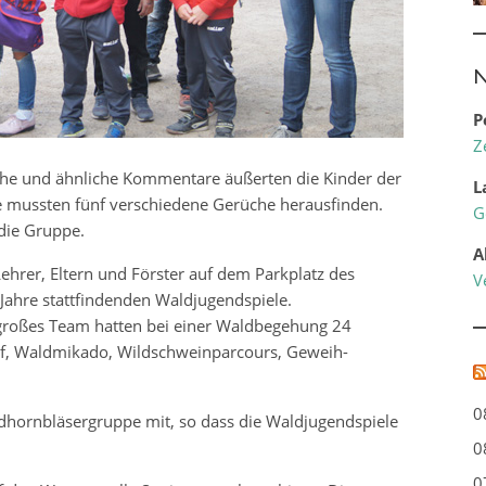
N
P
Z
olche und ähnliche Kommentare äußerten die Kinder der
L
e mussten fünf verschiedene Gerüche herausfinden.
G
 die Gruppe.
A
Lehrer, Eltern und Förster auf dem Parkplatz des
V
Jahre stattfindenden Waldjugendspiele.
 großes Team hatten bei einer Waldbegehung 24
uf, Waldmikado, Wildschweinparcours, Geweih-
0
dhornbläsergruppe mit, so dass die Waldjugendspiele
0
0