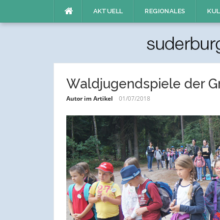
Direkt
AKTUELL
REGIONALES
KUL
zum
Inhalt
Waldjugendspiele der G
Autor im Artikel
01/07/2018