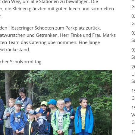
 den Weg, um alle Stationen zu bewältigen. Die
G
ler, die Kleinen glänzten mit guten Ideen und sammelten
n.
0
G
den Hösseringer Schooten zum Parkplatz zurück.
0
ratwürstchen und Getränken. Herr Finke und Frau Marks
S
erten Team das Catering übernommen. Eine lange
Getränkestand.
0
S
cher Schulvormittag.
2
U
S
1
G
1
V
G
1