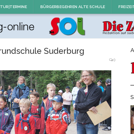
TUR|TERMINE
BÜRGERBEGEHREN ALTE SCHULE
FREIZEI
rundschule Suderburg
A
0
S