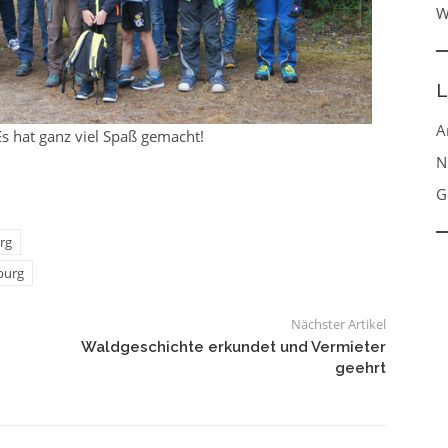
W
L
A
 Es hat ganz viel Spaß gemacht!
N
G
rg
burg
Nächster Artikel
Waldgeschichte erkundet und Vermieter
geehrt