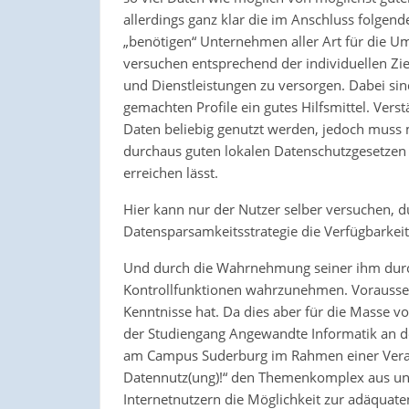
allerdings ganz klar die im Anschluss folge
„benötigen“ Unternehmen aller Art für die U
versuchen entsprechend der individuellen Zi
und Dienstleistungen zu versorgen. Dabei si
gemachten Profile ein gutes Hilfsmittel. Verst
Daten beliebig genutzt werden, jedoch muss m
durchaus guten lokalen Datenschutzgesetzen 
erreichen lässt.
Hier kann nur der Nutzer selber versuchen, d
Datensparsamkeitsstrategie die Verfügbarke
Und durch die Wahrnehmung seiner ihm durc
Kontrollfunktionen wahrzunehmen. Voraussetz
Kenntnisse hat. Da dies aber für die Masse vo
der Studiengang Angewandte Informatik an d
am Campus Suderburg im Rahmen einer Verans
Datennutz(ung)!“ den Themenkomplex aus unt
Internetnutzern die Möglichkeit zur adäquate