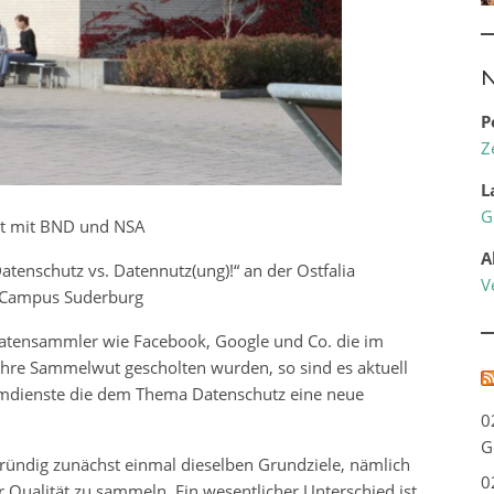
N
P
Z
L
G
elt mit BND und NSA
A
Datenschutz vs. Datennutz(ung)!“ an der Ostfalia
V
 Campus Suderburg
atensammler wie Facebook, Google und Co. die im
Ihre Sammelwut gescholten wurden, so sind es aktuell
eimdienste die dem Thema Datenschutz eine neue
0
G
ündig zunächst einmal dieselben Grundziele, nämlich
0
r Qualität zu sammeln. Ein wesentlicher Unterschied ist