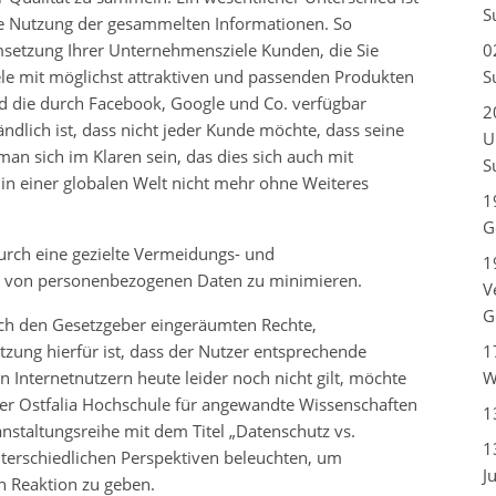
S
nde Nutzung der gesammelten Informationen. So
msetzung Ihrer Unternehmensziele Kunden, die Sie
0
ele mit möglichst attraktiven und passenden Produkten
S
nd die durch Facebook, Google und Co. verfügbar
2
ändlich ist, dass nicht jeder Kunde möchte, dass seine
U
an sich im Klaren sein, das dies sich auch mit
S
in einer globalen Welt nicht mehr ohne Weiteres
1
G
urch eine gezielte Vermeidungs- und
1
it von personenbezogenen Daten zu minimieren.
V
G
h den Gesetzgeber eingeräumten Rechte,
ung hierfür ist, dass der Nutzer entsprechende
1
n Internetnutzern heute leider noch nicht gilt, möchte
W
er Ostfalia Hochschule für angewandte Wissenschaften
1
taltungsreihe mit dem Titel „Datenschutz vs.
1
erschiedlichen Perspektiven beleuchten, um
J
n Reaktion zu geben.