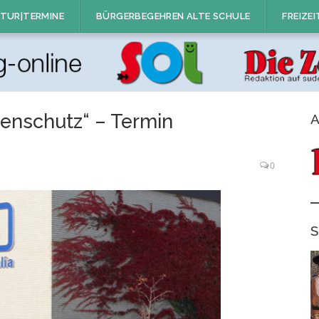
TUR|TERMINE
BÜRGERBEGEHREN ALTE SCHULE
FREIZEI
tenschutz“ – Termin
A
0
S