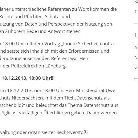
S
aher unterschiedliche Referenten zu Wort kommen die
1
echte und Pflichten, Schutz- und
utzung von Daten und Perspektiven der Nutzung von
n Zuhörern Rede und Antwort stehen.
L
 18:00 Uhr mit dem Vortrag „Innere Sicherheit contra
A
nd setzte sich inhaltlich mit den Erfordernissen und
N
 -nutzung auseinander; Referent war Herr
der Polizeidirektion Lüneburg.
G
18.12.2013, 18:00 Uhr!!!
 am 18.12.2013, um 18:00 Uhr Herr Ministerialrat Uwe
hutz Niedersachsen, mit dem Titel „Datenschutz als
schenbild?“ und beleuchtet das Thema Datenschutz aus
öglichst vielfältigen Überblick zu geben. Daher werden
waltung oder organisierter Rechtsverstoß?