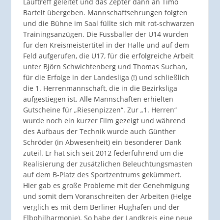
Lauftreff geleitet und das Zepter dann an Timo
Bartelt übergeben. Mannschaftsehrungen folgten
und die Bühne im Saal füllte sich mit rot-schwarzen
Trainingsanzügen. Die Fussballer der U14 wurden
für den Kreismeistertitel in der Halle und auf dem
Feld aufgerufen, die U17, für die erfolgreiche Arbeit
unter Björn Schwichtenberg und Thomas Suchan,
für die Erfolge in der Landesliga (!) und schließlich
die 1. Herrenmannschaft, die in die Bezirksliga
aufgestiegen ist. Alle Mannschaften erhielten
Gutscheine für „Riesenpizzen“. Zur „1. Herren“
wurde noch ein kurzer Film gezeigt und während
des Aufbaus der Technik wurde auch Günther
Schröder (in Abwesenheit) ein besonderer Dank
zuteil. Er hat sich seit 2012 federführend um die
Realisierung der zusätzlichen Beleuchtungsmasten
auf dem B-Platz des Sportzentrums gekümmert.
Hier gab es große Probleme mit der Genehmigung
und somit dem Voranschreiten der Arbeiten (Helge
verglich es mit dem Berliner Flughafen und der
Elbphilharmonie). So habe der Landkreis eine neue