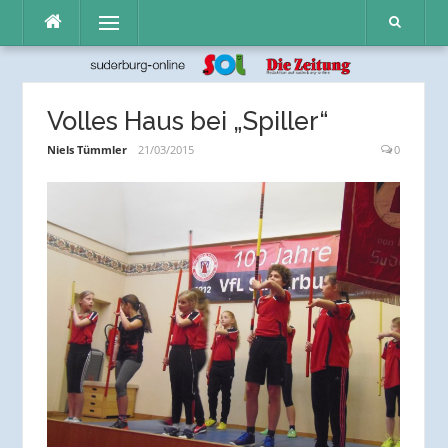
Direkt
Menü
zum
Inhalt
Volles Haus bei „Spiller“
Niels Tümmler
21/03/2015
0