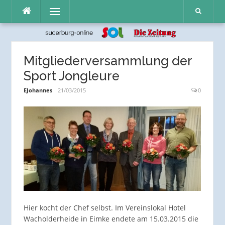
Direkt
Menü
zum
Inhalt
Mitgliederversammlung der
Sport Jongleure
EJohannes
21/03/2015
0
Hier kocht der Chef selbst. Im Vereinslokal Hotel
Wacholderheide in Eimke endete am 15.03.2015 die