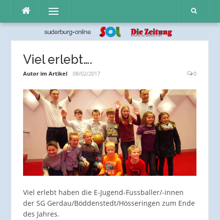
Direkt
Menü
zum
Inhalt
Viel erlebt….
Autor im Artikel
08/02/2017
0
Viel erlebt haben die E-Jugend-Fussballer/-innen
der SG Gerdau/Böddenstedt/Hösseringen zum Ende
des Jahres.