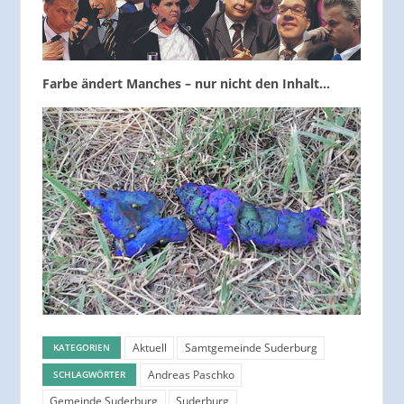
Farbe ändert Manches – nur nicht den Inhalt…
Aktuell
Samtgemeinde Suderburg
KATEGORIEN
Andreas Paschko
SCHLAGWÖRTER
Gemeinde Suderburg
Suderburg