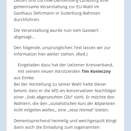
Uelzen und Lüchow-Dannenberg-Lüneburg eine
gemeinsame Veranstaltung zur EU-Wahl im
Gasthaus Dehrmann in Suderburg-Bahnsen
durchführen.
Die Veranstaltung wurde nun vom Gastwirt
abgesagt…
Den folgende, ursprünglichen Text lassen wir zur
Information hier weiter stehen. (Red.)
Eingeladen dazu hat der Uelzener Kreisverband,
mit seinem neuen Vorsitzenden
Tim Konieczny
aus Eimke.
Bei der Vorstellung zu seiner Wahl hatte dieser
betont, dass er die AfD als konservativen Nachfolger
einer „
links abgerutschten CDU
“ sieht. Er möchte den
Wählern, die den „
sozialistischen Kurs der Altparteien
nicht mitgehen wollen
„, eine „
neue Heimat
“ bieten.
Dementsprechend heimelig und weichgespült klingt
dann auch die Einladung zum sogenannten