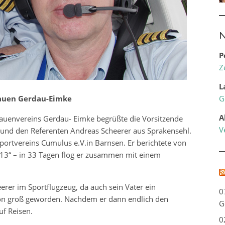
N
P
Z
L
rauen Gerdau-Eimke
G
A
auenvereins Gerdau- Eimke begrüßte die Vorsitzende
V
n und den Referenten Andreas Scheerer aus Sprakensehl.
sportvereins Cumulus e.V.in Barnsen. Er berichtete von
13“ – in 33 Tagen flog er zusammen mit einem
rer im Sportflugzeug, da auch sein Vater ein
0
assion groß geworden. Nachdem er dann endlich den
G
uf Reisen.
0