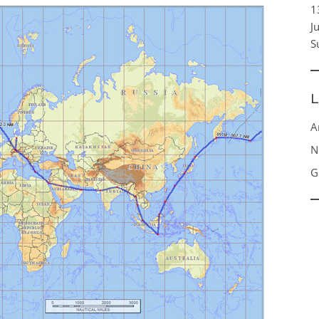
1
J
S
L
A
N
G