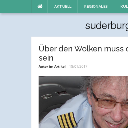
Direkt
AKTUELL
REGIONALES
KUL
zum
Inhalt
Über den Wolken muss di
sein
Autor im Artikel
18/01/2017