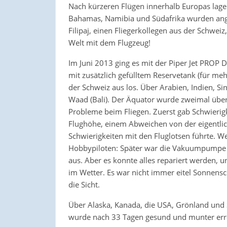
Nach kürzeren Flügen innerhalb Europas lagen
Bahamas, Namibia und Südafrika wurden angef
Filipaj, einen Fliegerkollegen aus der Schwei
Welt mit dem Flugzeug!
Im Juni 2013 ging es mit der Piper Jet PROP D
mit zusätzlich gefülltem Reservetank (für me
der Schweiz aus los. Über Arabien, Indien, S
Waad (Bali). Der Äquator wurde zweimal überq
Probleme beim Fliegen. Zuerst gab Schwierigk
Flughöhe, einem Abweichen von der eigentli
Schwierigkeiten mit den Fluglotsen führte. W
Hobbypiloten: Später war die Vakuumpumpe de
aus. Aber es konnte alles repariert werden, 
im Wetter. Es war nicht immer eitel Sonnensc
die Sicht.
Über Alaska, Kanada, die USA, Grönland und 
wurde nach 33 Tagen gesund und munter erre