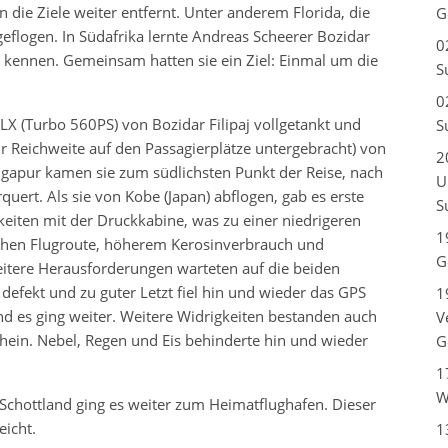
 die Ziele weiter entfernt. Unter anderem Florida, die
G
logen. In Südafrika lernte Andreas Scheerer Bozidar
0
z, kennen. Gemeinsam hatten sie ein Ziel: Einmal um die
S
0
LX (Turbo 560PS) von Bozidar Filipaj vollgetankt und
S
hr Reichweite auf den Passagierplätze untergebracht) von
2
ingapur kamen sie zum südlichsten Punkt der Reise, nach
U
uert. Als sie von Kobe (Japan) abflogen, gab es erste
S
eiten mit der Druckkabine, was zu einer niedrigeren
1
chen Flugroute, höherem Kerosinverbrauch und
G
eitere Herausforderungen warteten auf die beiden
fekt und zu guter Letzt fiel hin und wieder das GPS
1
und es ging weiter. Weitere Widrigkeiten bestanden auch
V
hein. Nebel, Regen und Eis behinderte hin und wieder
G
1
W
Schottland ging es weiter zum Heimatflughafen. Dieser
icht.
1