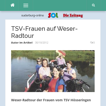
Direkt
Menü
zum
Inhalt
TSV-Frauen auf Weser-
Radtour
Autor im Artikel
30/10/2012
0
Weser-Radtour der Frauen vom TSV Hösseringen