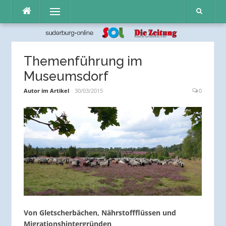
Direkt
Menü
zum
Inhalt
Themenführung im
Museumsdorf
Autor im Artikel
30/03/2015
0
Von Gletscherbächen, Nährstoffflüssen und
Migrationshintergründen