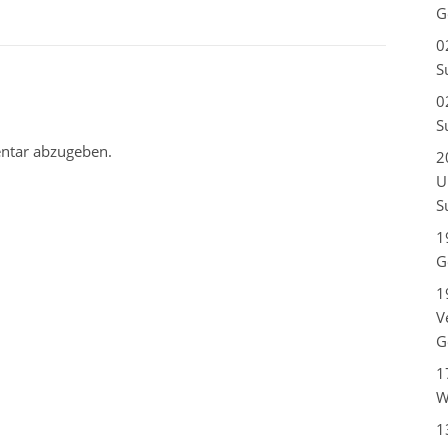
G
0
S
0
S
ntar abzugeben.
2
U
S
1
G
1
V
G
1
W
1