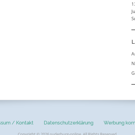
1
J
S
L
A
N
G
ssum / Kontakt
Datenschutzerklärung
Werbung kom
Copyright © 2026 suderburg-online. All Rights Reserved.