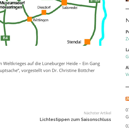
N
P
Z
L
G
 Weltkrieges auf die Lüneburger Heide – Ein Gang
A
uptsache“, vorgestellt von Dr. Christine Böttcher
V
0
Nächster Artikel
G
Lichtestippen zum Saisonschluss
0