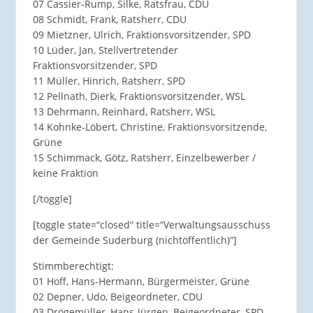
07 Cassier-Rump, Silke, Ratsfrau, CDU
08 Schmidt, Frank, Ratsherr, CDU
09 Mietzner, Ulrich, Fraktionsvorsitzender, SPD
10 Lüder, Jan, Stellvertretender
Fraktionsvorsitzender, SPD
11 Müller, Hinrich, Ratsherr, SPD
12 Pellnath, Dierk, Fraktionsvorsitzender, WSL
13 Dehrmann, Reinhard, Ratsherr, WSL
14 Kohnke-Löbert, Christine, Fraktionsvorsitzende,
Grüne
15 Schimmack, Götz, Ratsherr, Einzelbewerber /
keine Fraktion
[/toggle]
[toggle state=“closed“ title=“Verwaltungsausschuss
der Gemeinde Suderburg (nichtöffentlich)“]
Stimmberechtigt:
01 Hoff, Hans-Hermann, Bürgermeister, Grüne
02 Depner, Udo, Beigeordneter, CDU
03 Drögemüller, Hans-Jürgen, Beigeordneter, SPD