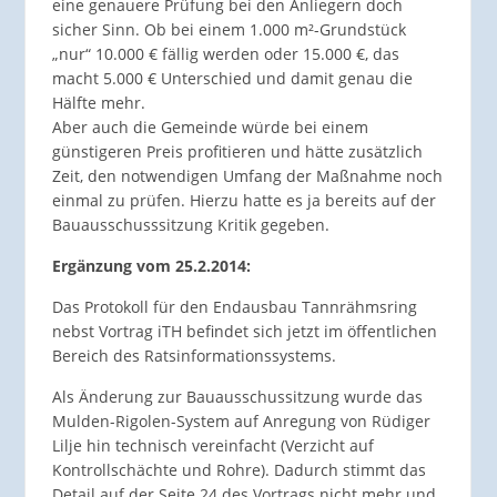
eine genauere Prüfung bei den Anliegern doch
sicher Sinn. Ob bei einem 1.000 m²-Grundstück
„nur“ 10.000 € fällig werden oder 15.000 €, das
macht 5.000 € Unterschied und damit genau die
Hälfte mehr.
Aber auch die Gemeinde würde bei einem
günstigeren Preis profitieren und hätte zusätzlich
Zeit, den notwendigen Umfang der Maßnahme noch
einmal zu prüfen. Hierzu hatte es ja bereits auf der
Bauausschusssitzung Kritik gegeben.
Ergänzung vom 25.2.2014:
Das Protokoll für den Endausbau Tannrähmsring
nebst Vortrag iTH befindet sich jetzt im öffentlichen
Bereich des Ratsinformationssystems.
Als Änderung zur Bauausschussitzung wurde das
Mulden-Rigolen-System auf Anregung von Rüdiger
Lilje hin technisch vereinfacht (Verzicht auf
Kontrollschächte und Rohre). Dadurch stimmt das
Detail auf der Seite 24 des Vortrags nicht mehr und