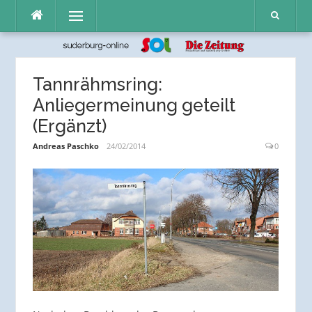
Direkt
Menü
zum
Inhalt
Tannrähmsring:
Anliegermeinung geteilt
(Ergänzt)
Andreas Paschko
24/02/2014
0