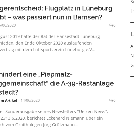
S
gerentscheid: Flugplatz in Lüneburg
1
ibt – was passiert nun in Barnsen?
6/06/2020
0
L
gust 2019 hatte der Rat der Hansestadt Lüneburg
hieden, den Ende Oktober 2020 auslaufenden
A
vertrag mit dem Luftsportverein Lüneburg e.V....
N
G
hindert eine „Piepmatz-
ggemeinschaft“ die A-39-Rastanlage
stedt?
im Artikel
14/06/2020
0
ner Sonderausgabe seines Newsletters "Uelzen-News",
2./13.6.2020, berichtet Eckehard Niemann über ein
ich vom Ornithologen Jörg Grützmann...