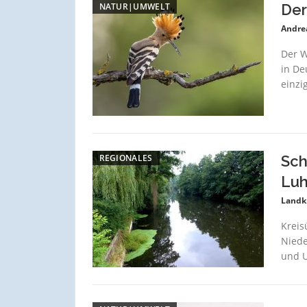
NATUR|UMWELT
Der
Andre
Der W
in De
einzig
REGIONALES
Sch
Lu
Landk
Kreis
Niede
und U