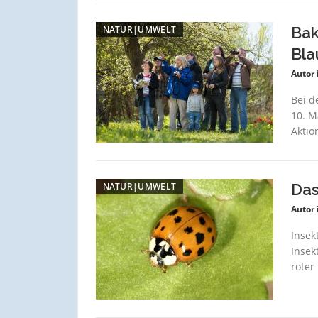
NATUR|UMWELT
Bak
Bla
Autor 
Bei d
10. M
Aktio
NATUR|UMWELT
Das
Autor 
Insek
Insek
roter