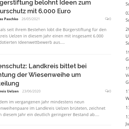
gerstiftung belohnt Ideen zum
S
urschutz mit 6.000 Euro
0
as Paschko
26/05/2021
0
S
2
als seit ihrem Bestehen lobt die Bürgerstiftung für den
reis Uelzen in diesem Jahr einen mit insgesamt 6.000
U
dotierten Ideenwettbewerb aus....
S
1
G
enschutz: Landkreis bittet bei
1
htung der Wiesenweihe um
V
G
teilung
1
reis Uelzen
23/06/2020
0
W
em im vergangenen Jahr mindestens neun
1
nweihenpaare im Landkreis Uelzen brüteten, zeichnet
in diesem Jahr ein deutlich geringerer Bestand ab....
1
J