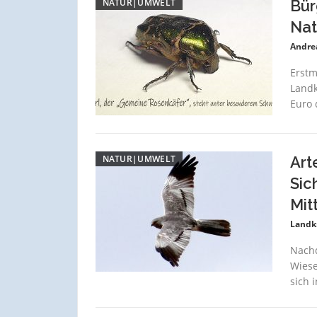
NATUR|UMWELT
Bür
Nat
Andre
Erstm
Landk
Euro 
NATUR|UMWELT
Art
Sic
Mit
Landk
Nachd
Wiese
sich 