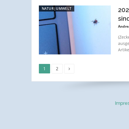
NATUR|UMWELT
202
sin
Andre
(Zeck
ausge
Artik
Seite
Seite
Seitennummerierun
1
2
der
Beiträge
Impre