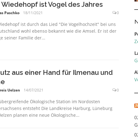
 Wiedehopf ist Vogel des Jahres
as Paschko
18/11/2021
0
N
iedehopf ist durch das Lied "Die Vogelhochzeit" bei uns
utschland wohl ebenso bekannt wie die Amsel. Er ist der
P
e seiner Familie der...
Z
L
G
utz aus einer Hand für Ilmenau und
A
V
he
reis Uelzen
14/07/2021
0
übergreifende Ökologische Station im Nordosten
rsachsens entsteht Die Landkreise Harburg, Lüneburg
elzen planen eine neue Ökologische...
0
G
0