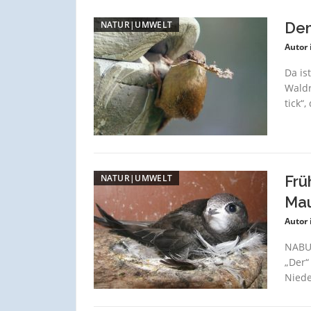
NATUR|UMWELT
Dem
Autor 
Da is
Waldr
tick“
NATUR|UMWELT
Frü
Mau
Autor 
NABU:
„Der“
Niede