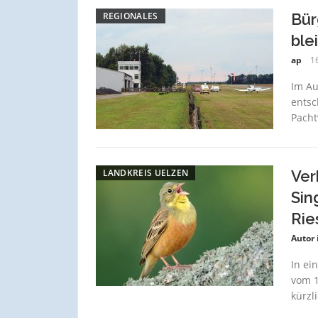
REGIONALES
Bür
ble
ap
1
Im Au
entsc
Pacht
LANDKREIS UELZEN
Ver
Sin
Rie
Autor 
In ei
vom 1
kürzl