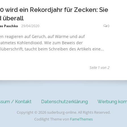
0 wird ein Rekordjahr für Zecken: Sie
d überall
as Paschko
29/04/2020
0
en reagieren auf Geruch, auf Wärme und auf
atmetes Kohlendioxid. Wie zum Beweis der
elüberschrift, taucht beim Schreiben des Artikels eine...
g
Seite 1 von 2
ssum / Kontakt
Datenschutzerklärung
Werbung kom
Copyright © 2026 suderburg-online. All Rights Reserved.
Codilight Theme von
FameThemes