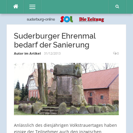
Direkt
Menü
zum
Inhalt
Suderburger Ehrenmal
bedarf der Sanierung
Autor im Artikel
31/12/2013
0
Anlässlich des diesjährigen Volkstrauertages haben
einige der Teilnehmer auch den inzwischen