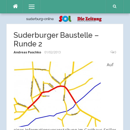
Direkt
Menü
zum
Inhalt
Suderburger Baustelle –
Runde 2
Andreas Paschko
01/02/2013
0
Auf
einer Informationsveranstaltung im Gasthaus Spiller