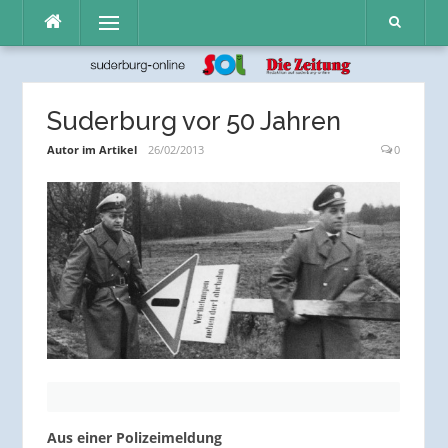
Direkt
Menü
zum
Inhalt
Suderburg vor 50 Jahren
Autor im Artikel
26/02/2013
0
Aus einer Polizeimeldung