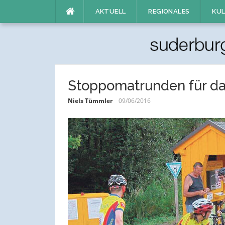
Direkt
AKTUELL
REGIONALES
KUL
zum
Inhalt
Stoppomatrunden für da
Niels Tümmler
09/06/2016