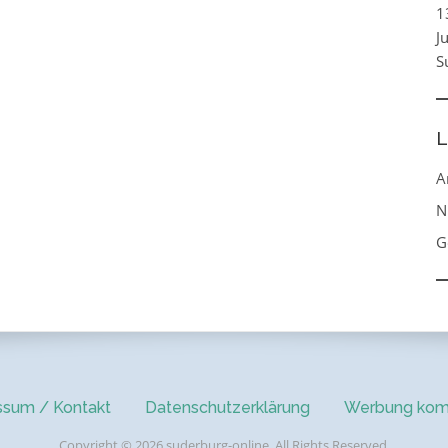
1
J
S
L
A
N
G
ssum / Kontakt
Datenschutzerklärung
Werbung kom
Copyright © 2026 suderburg-online. All Rights Reserved.