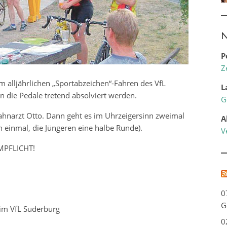
N
P
Z
m alljährlichen „Sportabzeichen“-Fahren des VfL
L
n die Pedale tretend absolviert werden.
G
Zahnarzt Otto. Dann geht es im Uhrzeigersinn zweimal
A
 einmal, die Jüngeren eine halbe Runde).
V
LMPFLICHT!
0
G
 im VfL Suderburg
0