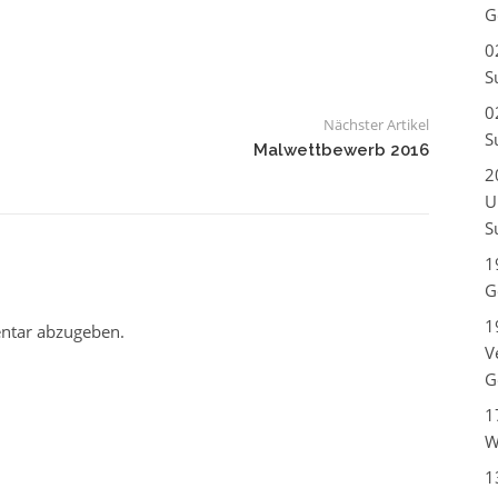
G
0
S
0
Nächster Artikel
S
Malwettbewerb 2016
2
U
S
1
G
1
ntar abzugeben.
V
G
1
W
1