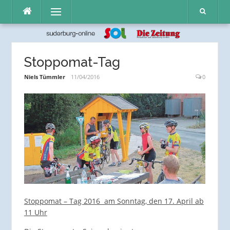
Direkt
Menü
zum
Inhalt
Stoppomat-Tag
Niels Tümmler
11/04/2016
0
Stoppomat – Tag 2016 am Sonntag, den 17. April ab
11 Uhr