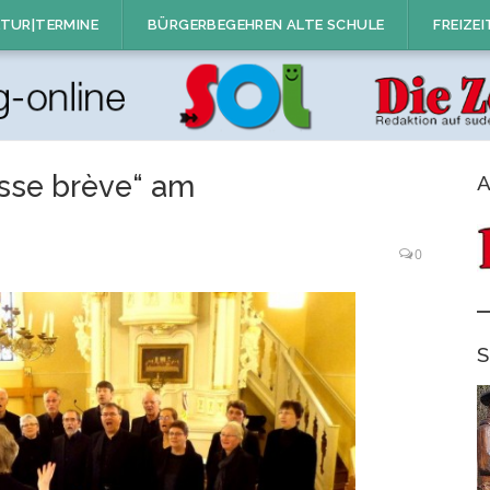
TUR|TERMINE
BÜRGERBEGEHREN ALTE SCHULE
FREIZEI
sse brève“ am
A
0
S