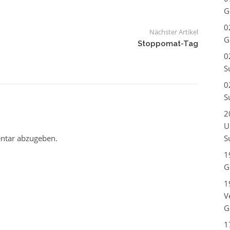
G
0
Nächster Artikel
G
Stoppomat-Tag
0
S
0
S
2
U
ntar abzugeben.
S
1
G
1
V
G
1