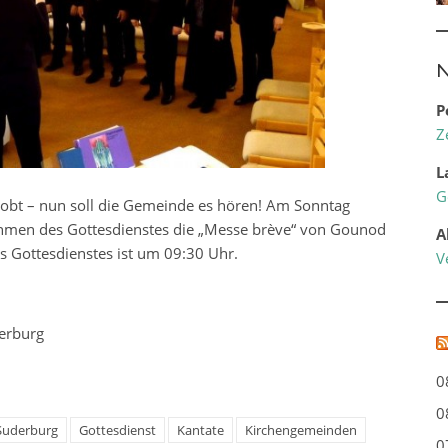
N
P
Z
L
G
robt – nun soll die Gemeinde es hören! Am Sonntag
Rahmen des Gottesdienstes die „Messe brève“ von Gounod
A
s Gottesdienstes ist um 09:30 Uhr.
V
erburg
0
0
Suderburg
Gottesdienst
Kantate
Kirchengemeinden
0