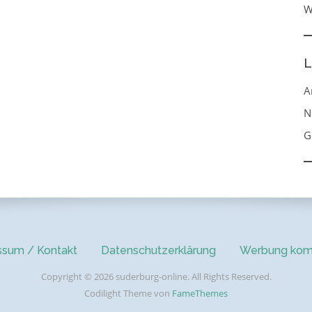
W
L
A
N
G
ssum / Kontakt
Datenschutzerklärung
Werbung kom
Copyright © 2026 suderburg-online. All Rights Reserved.
Codilight Theme von
FameThemes